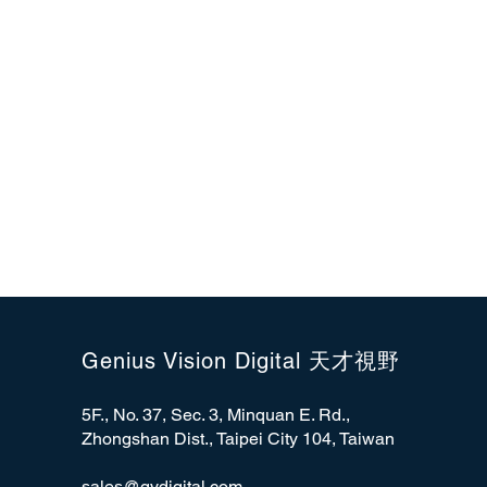
Genius Vision Digital 天才視野
5F., No. 37, Sec. 3, Minquan E. Rd.,
Zhongshan Dist., Taipei City 104, Taiwan
sales@gvdigital.com