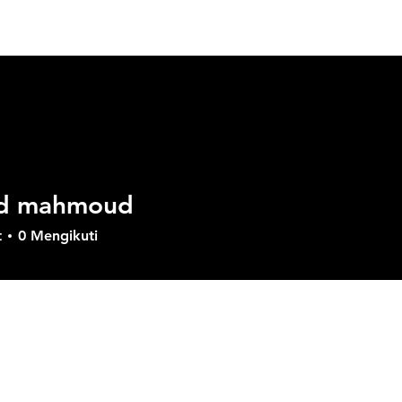
Tentang GVD
Produk
Solusi
Download
Su
d mahmoud
t
0
Mengikuti