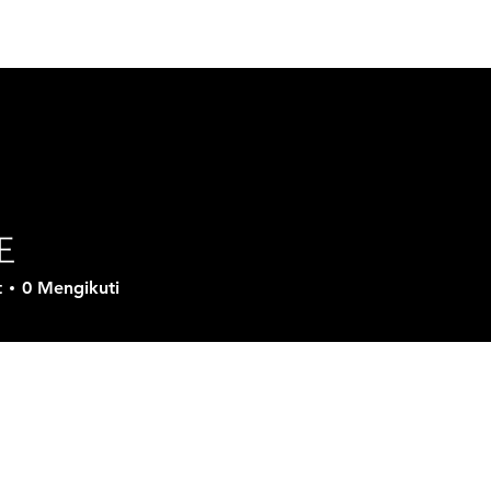
Tentang GVD
Produk
Solusi
Download
Su
王
t
0
Mengikuti