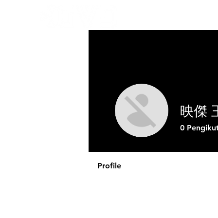
映傑 
0
Pengiku
Profile