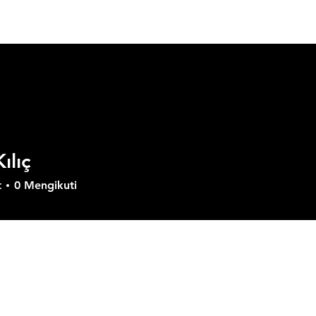
Tentang GVD
Produk
Solusi
Download
Su
ılıç
t
0
Mengikuti