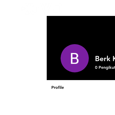
Berk K
0
Pengiku
Profile