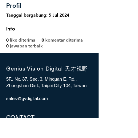
Profil
Tanggal bergabung: 5 Jul 2024
Info
0
like diterima
0
komentar diterima
0
jawaban terbaik
Genius Vision Digital 天才視野
5F., No. 37, Sec. 3, Minquan E. Rd.,
Zhongshan Dist., Taipei City 104, Taiwan
sales@gvdigital.com
CONTACT