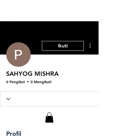
Tindakan Lainnya
Ikuti
SAHYOG MISHRA
0 Pengikut
0 Mengikuti
Profil