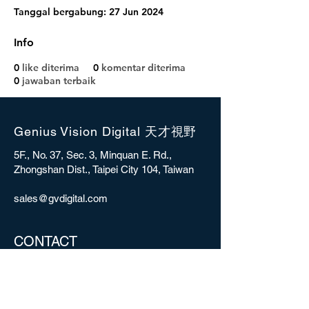
Tanggal bergabung: 27 Jun 2024
Info
0
like diterima
0
komentar diterima
0
jawaban terbaik
Genius Vision Digital 天才視野
5F., No. 37, Sec. 3, Minquan E. Rd.,
Zhongshan Dist., Taipei City 104, Taiwan
sales@gvdigital.com
CONTACT
Copyright © 2025 Genius Vision Digital Inc.
All rights reserved.