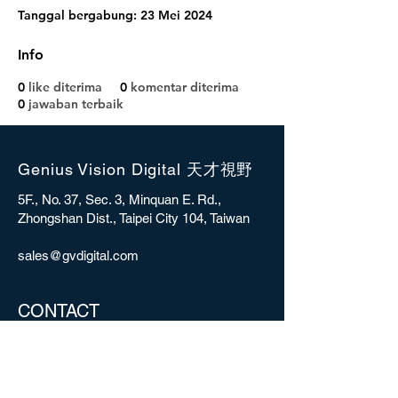
Tanggal bergabung: 23 Mei 2024
Info
0
like diterima
0
komentar diterima
0
jawaban terbaik
Genius Vision Digital 天才視野
5F., No. 37, Sec. 3, Minquan E. Rd.,
Zhongshan Dist., Taipei City 104, Taiwan
sales@gvdigital.com
CONTACT
Copyright © 2025 Genius Vision Digital Inc.
All rights reserved.