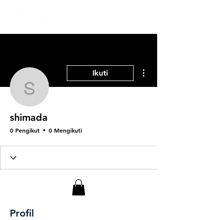
Tindakan Lainnya
Ikuti
shimada
shimada
0 Pengikut
0 Mengikuti
Profil