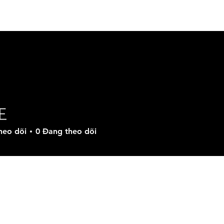
n Phẩm
Các Giải Pháp
Tải Xuống
Hỗ Trợ
M
王
heo dõi
0
Đang theo dõi