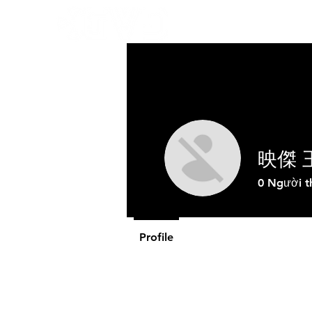
Về GVD
Sả
映傑 
0
Người t
Profile