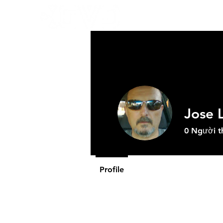
Về GVD
Sả
Jose 
0
Người t
Profile