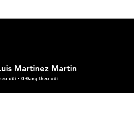
n Phẩm
Các Giải Pháp
Tải Xuống
Hỗ Trợ
M
Luis Martinez Martin
heo dõi
0
Đang theo dõi