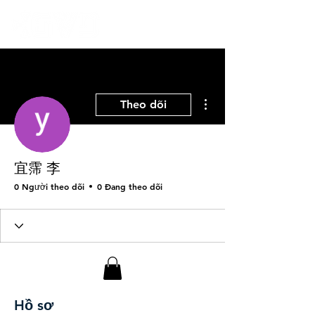
Thao tác khác
Theo dõi
宜霈 李
0 Người theo dõi
0 Đang theo dõi
Hồ sơ