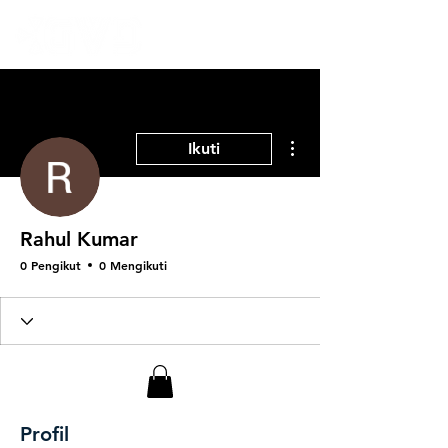
Tindakan Lainnya
Ikuti
Rahul Kumar
0 Pengikut
0 Mengikuti
Profil