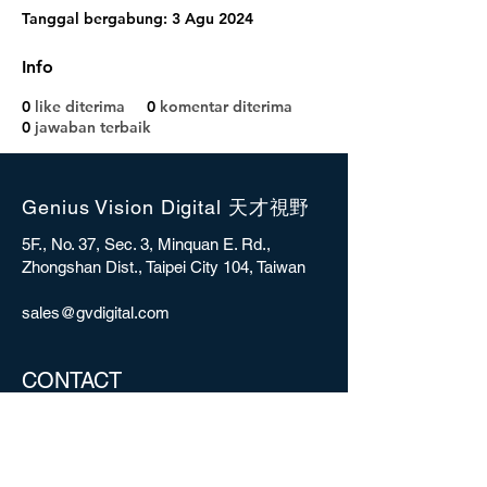
Tanggal bergabung: 3 Agu 2024
Info
0
like diterima
0
komentar diterima
0
jawaban terbaik
Genius Vision Digital 天才視野
5F., No. 37, Sec. 3, Minquan E. Rd.,
Zhongshan Dist., Taipei City 104, Taiwan
sales@gvdigital.com
CONTACT
Copyright © 2025 Genius Vision Digital Inc.
All rights reserved.