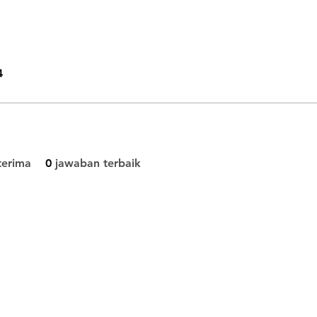
4
terima
0
jawaban terbaik