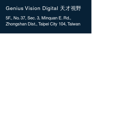
Genius Vision Digital 天才視野
5F., No. 37, Sec. 3, Minquan E. Rd.,
Zhongshan Dist., Taipei City 104, Taiwan
sales@gvdigital.com
CONTACT
Copyright © 2025 Genius Vision Digital Inc.
All rights reserved.