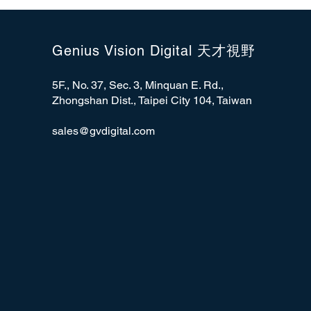
Genius Vision Digital 天才視野
5F., No. 37, Sec. 3, Minquan E. Rd.,
Zhongshan Dist., Taipei City 104, Taiwan
sales@gvdigital.com