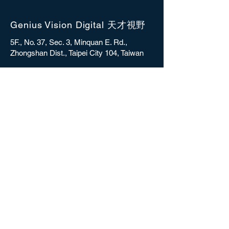
Genius Vision Digital 天才視野
5F., No. 37, Sec. 3, Minquan E. Rd.,
Zhongshan Dist., Taipei City 104, Taiwan
sales@gvdigital.com
CONTACT
Copyright © 2025 Genius Vision Digital Inc.
All rights reserved.