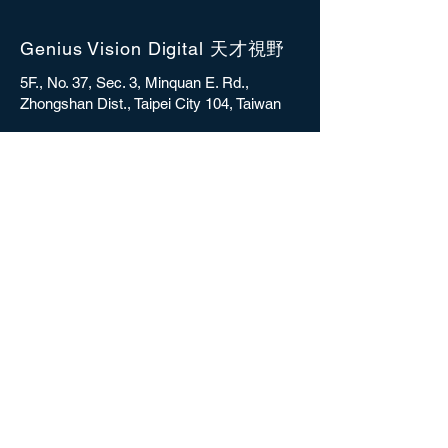
Genius Vision Digital 天才視野
5F., No. 37, Sec. 3, Minquan E. Rd.,
Zhongshan Dist., Taipei City 104, Taiwan
sales@gvdigital.com
CONTACT
Copyright © 2025 Genius Vision Digital Inc.
All rights reserved.