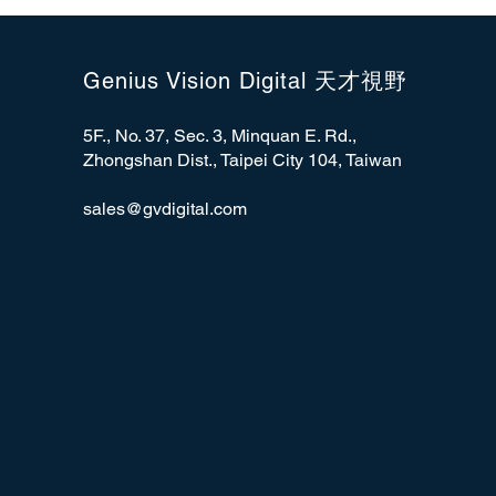
Genius Vision Digital 天才視野
5F., No. 37, Sec. 3, Minquan E. Rd.,
Zhongshan Dist., Taipei City 104, Taiwan
sales@gvdigital.com