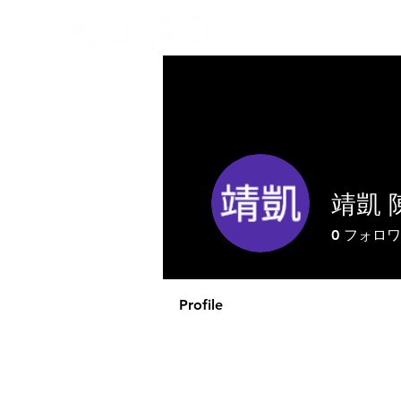
GVDにつ
靖凱 
0
フォロワ
Profile