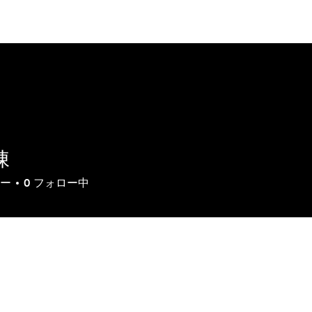
いて
製品
ソリューション
ダウンロード
サ
陳
ー
0
フォロー中