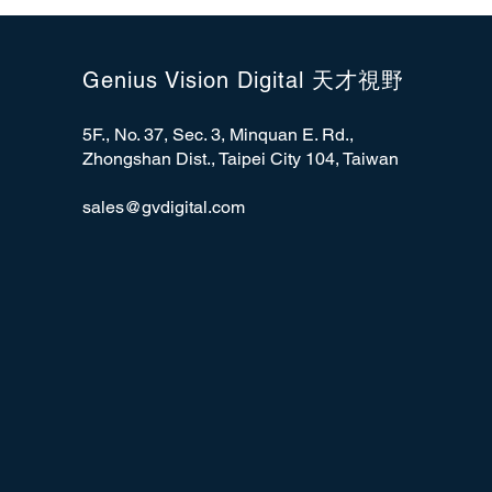
Genius Vision Digital 天才視野
5F., No. 37, Sec. 3, Minquan E. Rd.,
Zhongshan Dist., Taipei City 104, Taiwan
sales@gvdigital.com