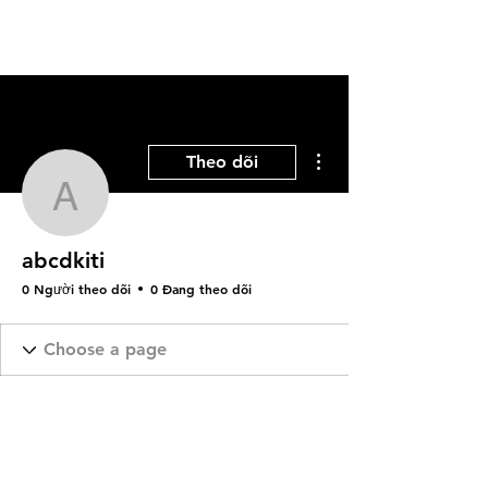
Thao tác khác
Theo dõi
abcdkiti
abcdkiti
0 Người theo dõi
0 Đang theo dõi