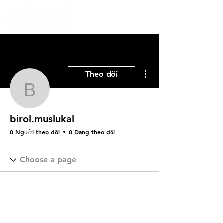
Thao tác khác
Theo dõi
birol.muslukal
birol.muslukal
0 Người theo dõi
0 Đang theo dõi