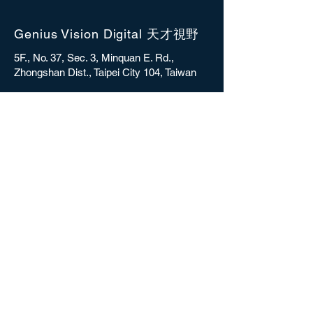
Genius Vision Digital 天才視野
5F., No. 37, Sec. 3, Minquan E. Rd.,
Zhongshan Dist., Taipei City 104, Taiwan
sales@gvdigital.com
CONTACT
Copyright © 2025 Genius Vision Digital Inc.
All rights reserved.