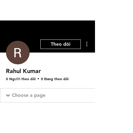
Thao tác khác
Theo dõi
Rahul Kumar
0 Người theo dõi
0 Đang theo dõi