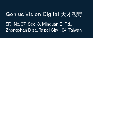
Genius Vision Digital 天才視野
5F., No. 37, Sec. 3, Minquan E. Rd.,
Zhongshan Dist., Taipei City 104, Taiwan
sales@gvdigital.com
CONTACT
Copyright © 2025 Genius Vision Digital Inc.
All rights reserved.