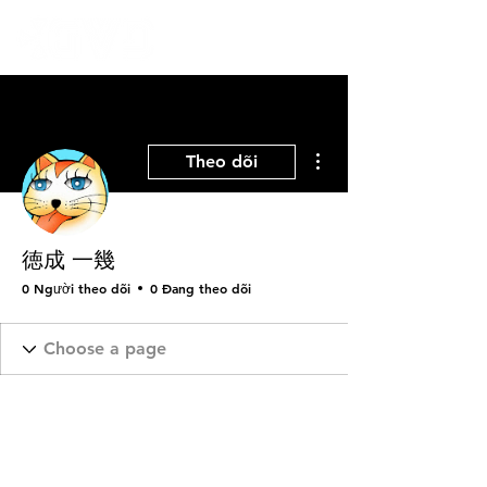
Thao tác khác
Theo dõi
徳成 一幾
0 Người theo dõi
0 Đang theo dõi