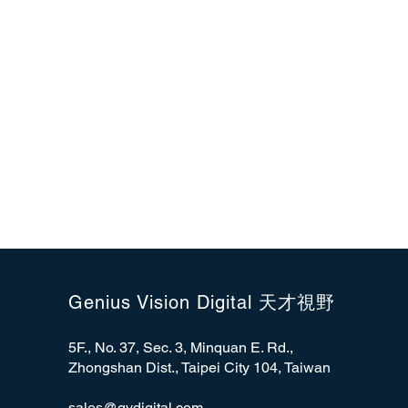
Genius Vision Digital 天才視野
5F., No. 37, Sec. 3, Minquan E. Rd.,
Zhongshan Dist., Taipei City 104, Taiwan
sales@gvdigital.com