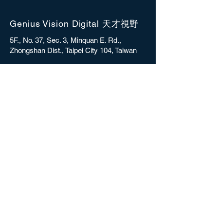
Genius Vision Digital 天才視野
5F., No. 37, Sec. 3, Minquan E. Rd.,
Zhongshan Dist., Taipei City 104, Taiwan
sales@gvdigital.com
CONTACT
Copyright © 2025 Genius Vision Digital Inc.
All rights reserved.