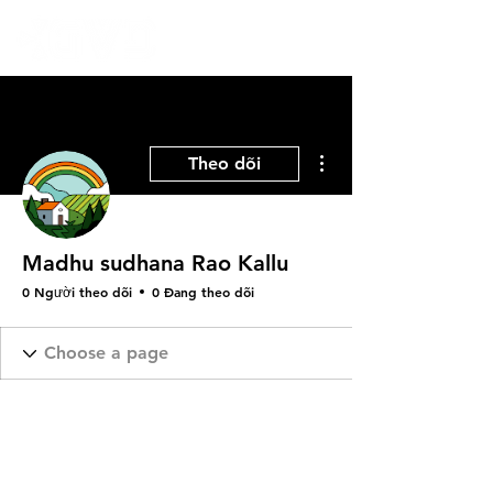
Thao tác khác
Theo dõi
Madhu sudhana Rao Kallu
0 Người theo dõi
0 Đang theo dõi