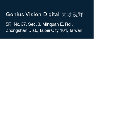
Genius Vision Digital 天才視野
5F., No. 37, Sec. 3, Minquan E. Rd.,
Zhongshan Dist., Taipei City 104, Taiwan
sales@gvdigital.com
CONTACT
Copyright © 2025 Genius Vision Digital Inc.
All rights reserved.