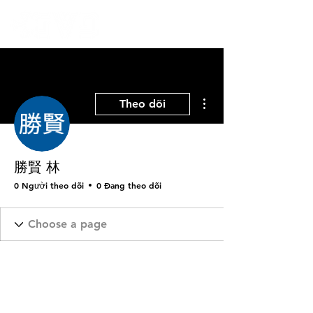
Thao tác khác
Theo dõi
勝賢 林
0 Người theo dõi
0 Đang theo dõi