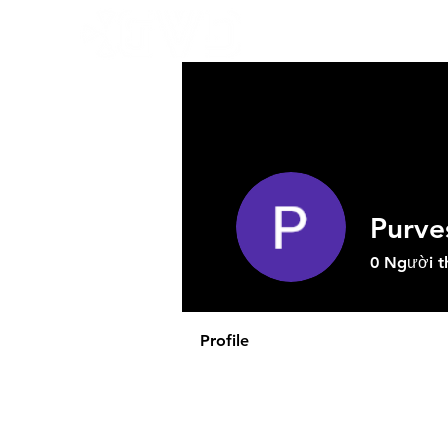
Về GVD
Sả
Purve
0
Người t
Profile