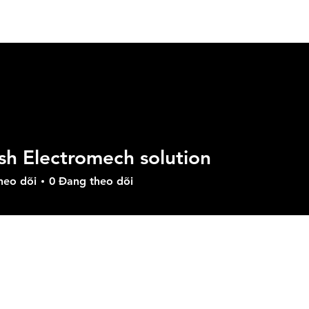
n Phẩm
Các Giải Pháp
Tải Xuống
Hỗ Trợ
M
sh Electromech solution
heo dõi
0
Đang theo dõi