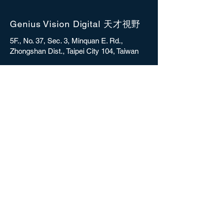
Genius Vision Digital 天才視野
5F., No. 37, Sec. 3, Minquan E. Rd.,
Zhongshan Dist., Taipei City 104, Taiwan
sales@gvdigital.com
CONTACT
Copyright © 2025 Genius Vision Digital Inc.
All rights reserved.