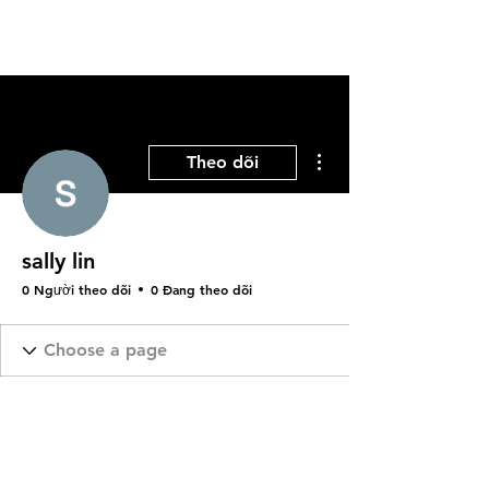
Thao tác khác
Theo dõi
sally lin
0 Người theo dõi
0 Đang theo dõi