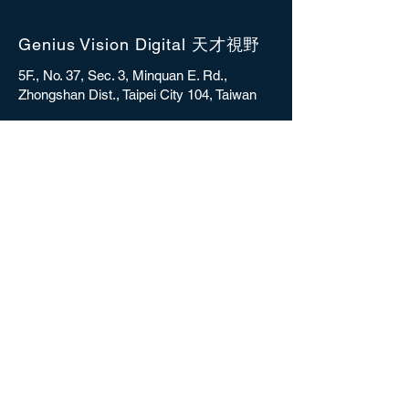
Genius Vision Digital 天才視野
5F., No. 37, Sec. 3, Minquan E. Rd.,
Zhongshan Dist., Taipei City 104, Taiwan
sales@gvdigital.com
CONTACT
Copyright © 2025 Genius Vision Digital Inc.
All rights reserved.