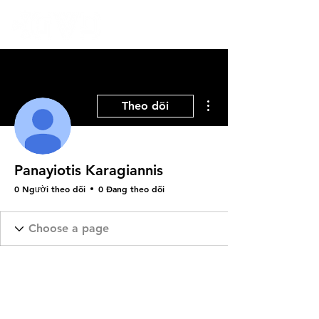
Thao tác khác
Theo dõi
Panayiotis Karagiannis
0 Người theo dõi
0 Đang theo dõi