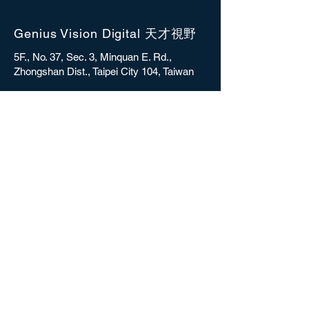
Genius Vision Digital 天才視野
5F., No. 37, Sec. 3, Minquan E. Rd.,
Zhongshan Dist., Taipei City 104, Taiwan
sales@gvdigital.com
CONTACT
Copyright © 2025 Genius Vision Digital Inc.
All rights reserved.