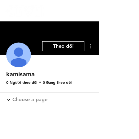
Thao tác khác
Theo dõi
kamisama
0 Người theo dõi
0 Đang theo dõi